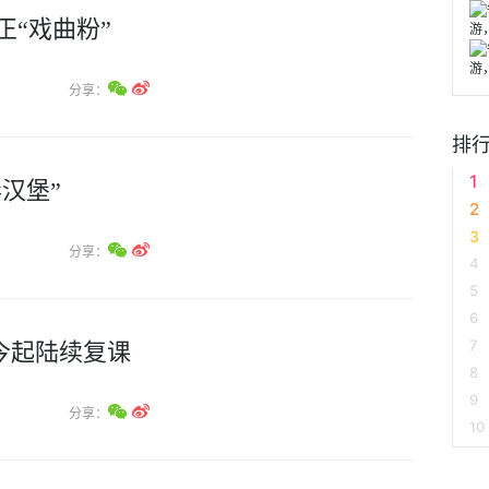
正“戏曲粉”
分享：
排
毒汉堡”
分享：
今起陆续复课
分享：