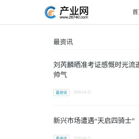
首
最资讯
刘芮麟晒准考证感慨时光流逝
帅气
2020-04-22
最资讯
新兴市场遭遇“天启四骑士”
2020-04-21
最资讯