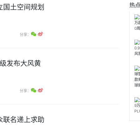
热
立国土空间规划
分享：
升级发布大风黄
分享：
众联名递上求助