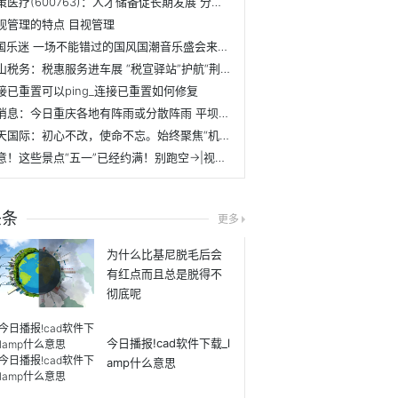
通策医疗(600763)：人才储备促长期发展 分院建设为增长蓄能 焦点
视管理的特点 目视管理
@国乐迷 一场不能错过的国风国潮音乐盛会来了-世界快讯
京山税务：税惠服务进车展 “税宣驿站”护航“荆楚购”
接已重置可以ping_连接已重置如何修复
热消息：今日重庆各地有阵雨或分散阵雨 平坝河谷地区能见度较低、道路湿滑
今天国际：初心不改，使命不忘。始终聚焦“机器换人、数字换脑”这个领域，不断为客户创造价值
注意！这些景点“五一”已经约满！别跑空→|视焦点讯
头条
更多
为什么比基尼脱毛后会
有红点而且总是脱得不
彻底呢
今日播报!cad软件下载_l
amp什么意思