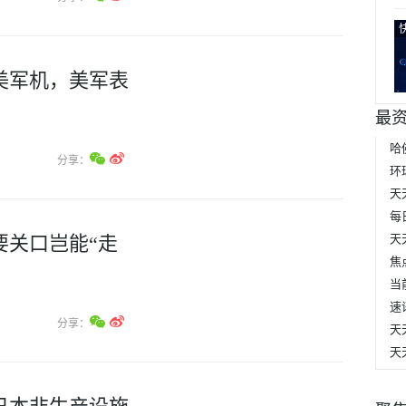
美军机，美军表
最
分享：
每
要关口岂能“走
分享：