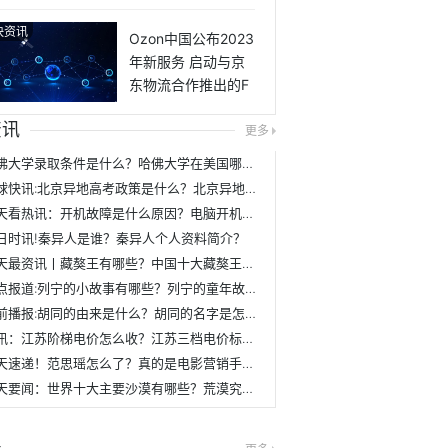
人才-世界聚焦
快资讯
Ozon中国公布2023
年新服务 启动与京
东物流合作推出的F
BP项目 每日热门
资讯
更多
哈佛大学录取条件是什么？哈佛大学在美国哪个城市？
环球快讯:北京异地高考政策是什么？北京异地高考未来会有哪些变化？
天天看热讯：开机故障是什么原因？电脑开机按f2的解决方法是怎样的？
日时讯!秦异人是谁？秦异人个人资料简介？
天天最资讯丨藏獒王有哪些？中国十大藏獒王排名一览？
焦点报道:列宁的小故事有哪些？列宁的童年故事？
当前播报:胡同的由来是什么？胡同的名字是怎么得来的？
速讯：江苏阶梯电价怎么收？江苏三档电价标准是什么？
天天速递！范思瑶怎么了？真的是电影营销手段吗？
天天要闻：世界十大主要沙漠有哪些？荒漠究竟和人类有什么关系？