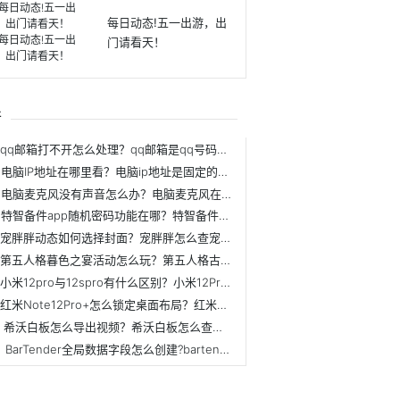
每日动态!五一出游，出
门请看天！
行
qq邮箱打不开怎么处理？qq邮箱是qq号码加什么？
电脑IP地址在哪里看？电脑ip地址是固定的吗？
电脑麦克风没有声音怎么办？电脑麦克风在哪个位置？
特智备件app随机密码功能在哪？特智备件app如何查看证件图？
宠胖胖动态如何选择封面？宠胖胖怎么查宠物不能吃的食物？
第五人格暮色之宴活动怎么玩？第五人格古董曾被称为骨董选什么？
小米12pro与12spro有什么区别？小米12Pro屏幕多大？
红米Note12Pro+怎么锁定桌面布局？红米Note12Pro+哪里改字体颜色？
希沃白板怎么导出视频？希沃白板怎么查找课件？
BarTender全局数据字段怎么创建?bartender怎么制作标签模板?